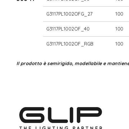
G3117PL1002OFG_27
100
G3117PL1002OF_40
100
G3117PL1002OF_RGB
100
Il prodotto è semirigido, modellabile e mantie