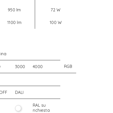
950 lm
72 W
1100 lm
100 W
ina
RGB
0
3000
4000
OFF
DALI
RAL su
richiesta