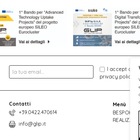
l accept all r
privacy policy
Contatti
Menù
+39.0422.470614
BESPOKE
REALIZZAZ
info@glip.it