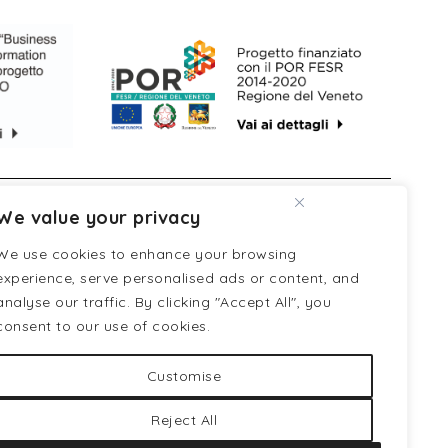
We value your privacy
egulations of the
We use cookies to enhance your browsing
experience, serve personalised ads or content, and
analyse our traffic. By clicking "Accept All", you
consent to our use of cookies.
DOWNLOAD
AZIENDA
CATALOGO
Customise
IONI
CONTATTI
Reject All
Partners ufficiali: