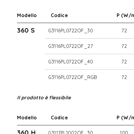
Modello
Codice
P (W/
360 S
G3116PL0722OF_30
72
G3116PL0722OF_27
72
G3116PL0722OF_40
72
G3116PL0722OF_RGB
72
Il prodotto è flessibile
Modello
Codice
P (W/
360 H
G3117PL1002OF_30
100