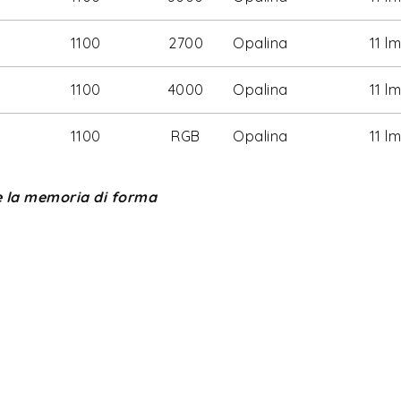
1100
2700
Opalina
11 l
1100
4000
Opalina
11 l
1100
RGB
Opalina
11 l
ne la memoria di forma