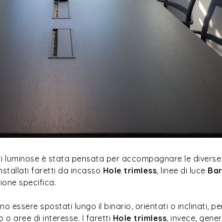
enti luminose è stata pensata per accompagnare le diverse
installati faretti da incasso
Hole trimless
, linee di luce
Bar
ione specifica.
o essere spostati lungo il binario, orientati o inclinati, 
o o aree di interesse. I faretti
Hole trimless
, invece, gene